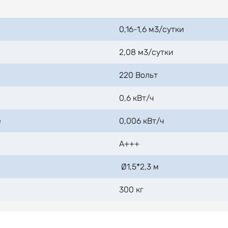
0,16-1,6 м3/сутки
2,08 м3/сутки
220 Вольт
и
0,6 кВт/ч
е
0,006 кВт/ч
А+++
Ø1,5*2,3 м
300 кг