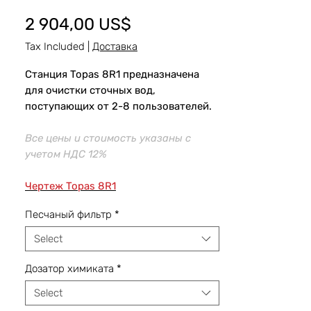
Price
2 904,00 US$
Tax Included
|
Доставка
Станция Topas 8R1 предназначена
для очистки сточных вод,
поступающих от 2-8 пользователей.
Все цены и стоимость указаны с
учетом НДС 12%
Чертеж Topas 8R1
Песчаный фильтр
*
Select
Дозатор химиката
*
Select