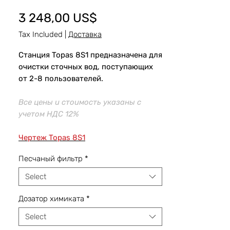
Price
3 248,00 US$
Tax Included
|
Доставка
Станция Topas 8S1 предназначена для
очистки сточных вод, поступающих
от 2-8 пользователей.
Все цены и стоимость указаны с
учетом НДС 12%
Чертеж Topas 8S1
Песчаный фильтр
*
Select
Дозатор химиката
*
Select