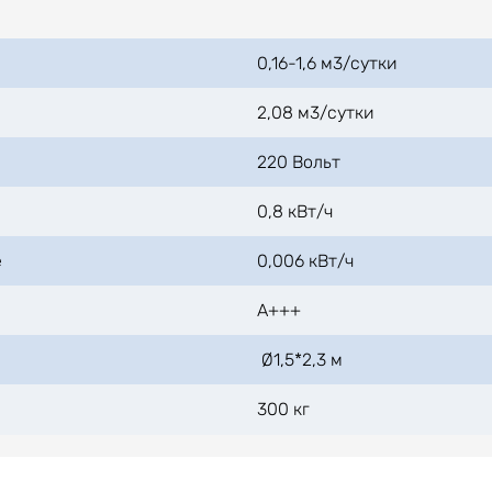
0,16-1,6 м3/сутки
2,08 м3/сутки
220 Вольт
и
0,8 кВт/ч
е
0,006 кВт/ч
А+++
Ø1,5*2,3 м
300 кг